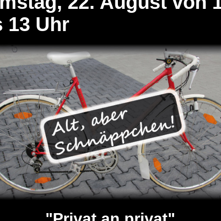
mstag, 22. August von 
s 13 Uhr
"Privat an privat"